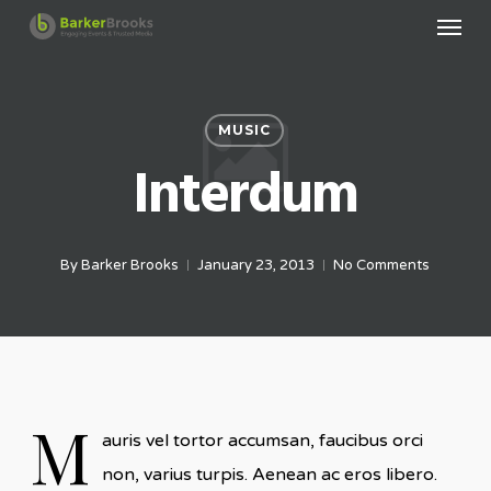
Menu
Skip
to
main
content
MUSIC
Interdum
By
Barker Brooks
January 23, 2013
No Comments
M
auris vel tortor accumsan, faucibus orci
non, varius turpis. Aenean ac eros libero.